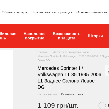
Обмен и возврат
Контактная информация
Отзывы о магазине
бильная
Напольное
Безопасность
Шторки
ань
покрытие
и защита
Главная
Автостекло, тонировка, клеи
Mercedes Sprinter I / Volkswagen LT 35 1995-2006 L1 Зад
Левое DG
Mercedes Sprinter I /
Volkswagen LT 35 1995-2006
L1 Заднее Салона Левое
DG
Нет в наличии
Оставить отзыв
1 109 грн/шт.