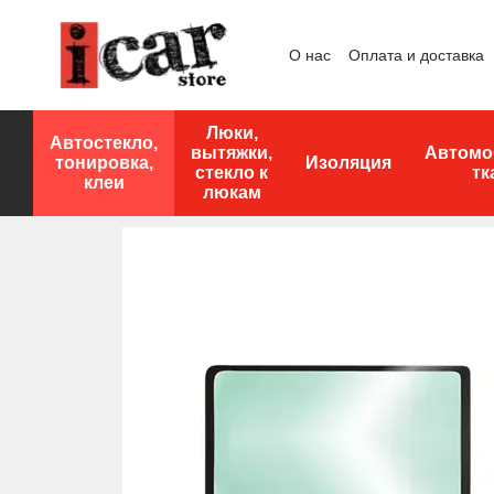
Перейти к основному контенту
О нас
Оплата и доставка
Люки,
Автостекло,
вытяжки,
Автомо
тонировка,
Изоляция
стекло к
тк
клеи
люкам