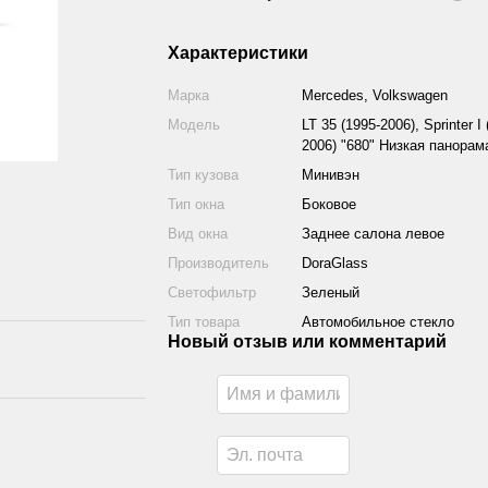
Характеристики
Марка
Mercedes, Volkswagen
Модель
LT 35 (1995-2006), Sprinter I 
2006) "680" Низкая панорам
Тип кузова
Минивэн
Тип окна
Боковое
Вид окна
Заднее салона левое
Производитель
DoraGlass
Светофильтр
Зеленый
Тип товара
Автомобильное стекло
Новый отзыв или комментарий