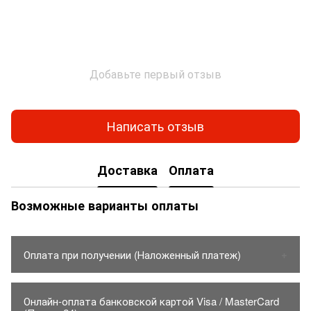
Добавьте первый отзыв
Написать отзыв
Доставка
Оплата
Возможные варианты оплаты
Оплата при получении (Наложенный платеж)
1. Товар оплачивается только на карту Приватбанка.
Онлайн-оплата банковской картой Visa / MasterCard
- Стоимость товара до 150грн.