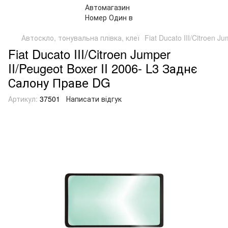
Автоскло, тонувальна плівка, клеї
Fiat Ducato III/Citroen 
Fiat Ducato III/Citroen Jumper
II/Peugeot Boxer II 2006- L3 Заднє
Салону Праве DG
Артикул:
37501
Написати відгук