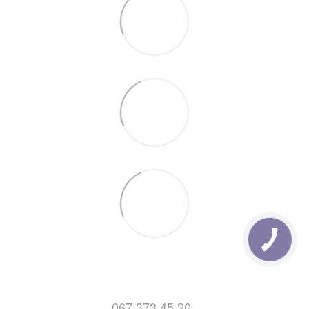
- Товари, які не перевищують Ширину 1,2м та Довжину
70см, відправляються на будь яке відділення Нової
Пошти . Дізнатись про деталі відділень нової пошти
можна
Тут.
7. Відправка замовлень з Понеділка по Пятницю
(Після 14:00)
067 373 45 20