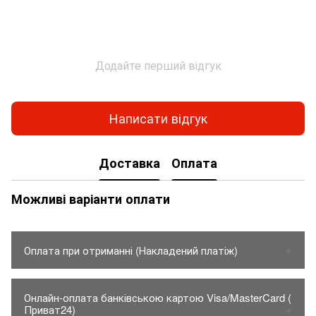
Додайте перший відгук
Написати відгук
Доставка
Оплата
Можливі варіанти оплати
Оплата при отриманні (Накладений платіж)
1. Товар оплачується тільки на карту Приват банку.
Онлайн-оплата банківською картою Visa/MasterCard (
- Вартість товару до 150грн.
Приват24)