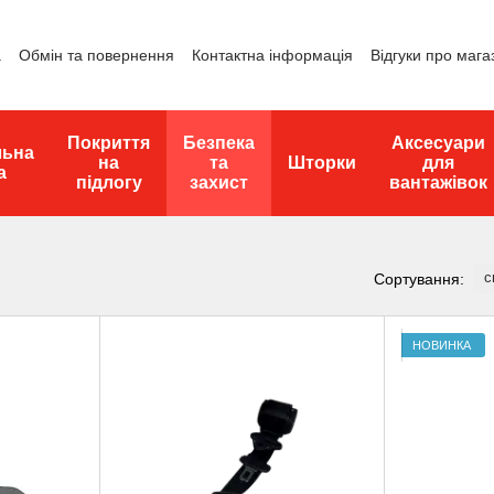
а
Обмін та повернення
Контактна інформація
Відгуки про мага
Покриття
Безпека
Аксесуари
льна
на
та
Шторки
для
а
підлогу
захист
вантажівок
с
Сортування:
НОВИНКА