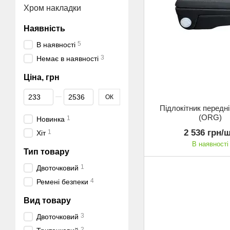
Хром накладки
Наявність
5
В наявності
3
Немає в наявності
Ціна, грн
Від Ціна, грн
До Ціна, грн
ОК
Підлокітник передні
(ORG)
1
Новинка
2 536 грн/ш
1
Хіт
В наявності
Тип товару
1
Двоточковий
4
Ремені безпеки
Вид товару
3
Двоточковий
2