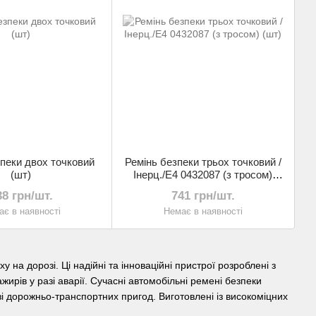
пеки двох точковий
Ремінь безпеки трьох точковий /
(шт)
Інерц./E4 0432087 (з тросом)
(шт)
38 грн/шт.
741 грн/шт.
є в наявності
Немає в наявності
на дорозі. Ці надійні та інноваційні пристрої розроблені з
рів у разі аварії. Сучасні автомобільні ремені безпеки
зі дорожньо-транспортних пригод. Виготовлені із високоміцних