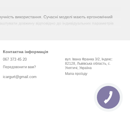
 зручність використання. Сучасні моделі мають ергономічний
лаштувати довжину відповідно до індивідуальних параметрів
обілів повинні відповідати суворим нормативам та стандартам
ибір відповідає найвищим стандартам безпеки в автомобільній
хисту у разі аварії.
птимальне рішення під індивідуальні уподобання власника
Контактна інформація
 великі. Естетика поєднується з функціональністю, створюючи
067 373 45 20
вул. Івана Франка 3/2, Індекс:
 додатковими системами безпеки, такими як переднатягувачі,
82128, Львівська область, с.
Передзвонити вам?
Унятичі, Україна
системи посилюють функціональність ременів безпеки та
Мапа проїзду
icargurt@gmail.com
орозі з нашими міцними та надійними ременями безпеки.
є широкий вибір ременів безпеки кожної марки авто.