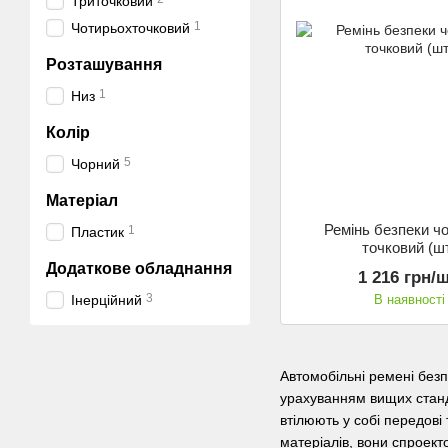
Триточковий
1
Чотирьохточковий
Розташування
1
Низ
Колір
5
Чорний
Матеріал
Ремінь безпеки ч
1
Пластик
точковий (ш
Додаткове обладнання
1 216 грн/ш
3
В наявності
Інерційний
Автомобільні ремені безп
урахуванням вищих станда
втілюють у собі передові
матеріалів, вони спроект