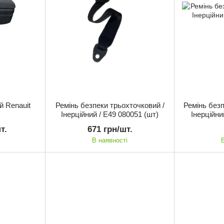
й Renauit
Ремінь безпеки трьохточковий /
Ремінь безп
Інерційний / E49 080051 (шт)
Інерційни
т.
671 грн/шт.
В наявності