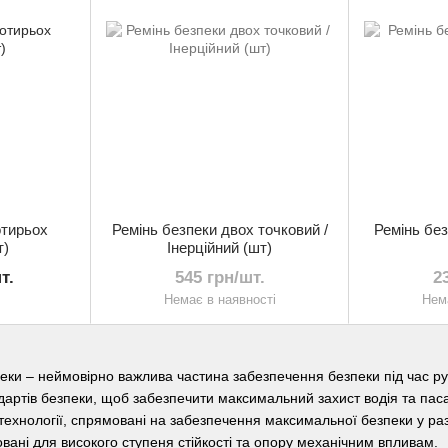
отирьох
Ремінь безпеки двох точковий /
Ремінь без
т)
Інерційний (шт)
т.
545 грн/шт.
2
Немає в наявності
Нема
еки – неймовірно важлива частина забезпечення безпеки під час руху 
ртів безпеки, щоб забезпечити максимальний захист водія та пасажи
 технології, спрямовані на забезпечення максимальної безпеки у ра
овані для високого ступеня стійкості та опору механічним впливам.