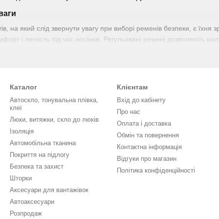
ваги
ів, на який слід звернути увагу при виборі ременів безпеки, є їхня
форт і легкість під час носіння. Регульовані ремені дозволяють на
зпечуючи максимальну зручність у дорозі. Ремені безпеки для автом
ію від перевірених виробників, ви можете бути впевнені, що ваш в
ажливо з огляду на те, що ремені безпеки є першочерговим засобом за
різноманітність дизайнів ременів безпеки, дозволяючи підібрати о
Каталог
Клієнтам
х чорних до стильних колірних варіацій – ndash; Можливості вибору
Автоскло, тонувальна плівка,
Вхід до кабінету
о автомобіля. Деякі сучасні автомобільні ремені безпеки оснащені
клеї
Про нас
емінь у разі зіткнення, підвищуючи ступінь захисту. Ці інтегровані 
Люки, витяжки, скло до люків
Оплата і доставка
хисту водія.
Ізоляція
Обмін та повернення
Автомобільна тканина
я авто
Контактна інформація
Покриття на підлогу
Відгуки про магазин
ов'ям та здоров'ям ваших близьких. Підтримуйте свою безпеку на д
Безпека та захист
Політика конфіденційності
 скрізь – робіть свій вибір на користь якості! У магазині iCarStore 
Шторки
Аксесуари для вантажівок
Автоаксесуари
Розпродаж