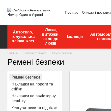
Перейти до основного контенту
Про нас
Оплата і доставк
Люки,
Автоскло,
витяжки,
Автомобі
тонувальна
Ізоляція
скло до
тканин
плівка, клеї
люків
Головна
Безпека та захист
Ремені безпеки
Ремені безпеки
Ремені безпеки
Накладки на пороги та
стійки
Накладки на радіаторну
решітку
Кенгурятники та підніжки