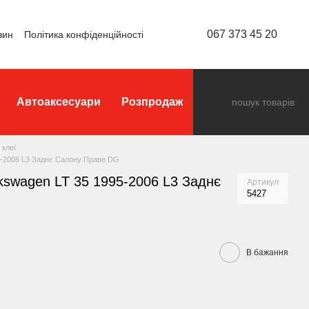
067 373 45 20
зин
Політика конфіденційності
Автоаксесуари
Розпродаж
 клеї
95-2006 L3 Заднє Салону Праве DG
lkswagen LT 35 1995-2006 L3 Заднє
Артикул
5427
В бажання