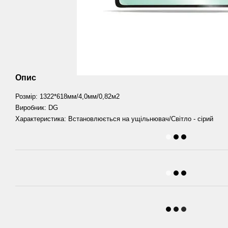
Опис
Розмір: 1322*618мм/4,0мм/0,82м2
Виробник: DG
Характеристика: Встановлюється на ущільнювач/Світло - сірий