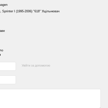
wagen
, Sprinter I (1995-2006) "618" Ущільнювач
аве
ло
р
Увійти за допомогою