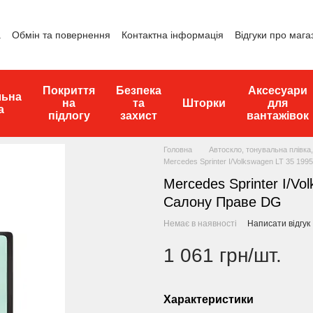
а
Обмін та повернення
Контактна інформація
Відгуки про мага
Покриття
Безпека
Аксесуари
льна
на
та
Шторки
для
а
підлогу
захист
вантажівок
Головна
Автоскло, тонувальна плівка,
Mercedes Sprinter I/Volkswagen LT 35 19
Mercedes Sprinter I/Vo
Салону Праве DG
Немає в наявності
Написати відгук
1 061 грн/шт.
Характеристики