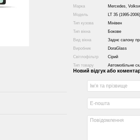
Марка
Mercedes, Volks
Модель
LT 35 (1995-2006)
Тип кузова
Мінівен
Тип вікна
Бокове
Вид вікна
Заднє салону пр
Виробник
DoraGlass
Світлофільтр
Сірий
Тип товару
Автомобільне ск
Новий відгук або комента