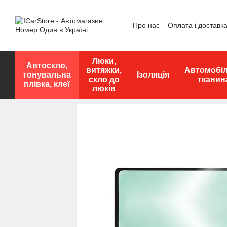
Перейти до основного контенту
Про нас
Оплата і доставк
Люки,
Автоскло,
витяжки,
Автомобі
тонувальна
Ізоляція
скло до
тканин
плівка, клеї
люків