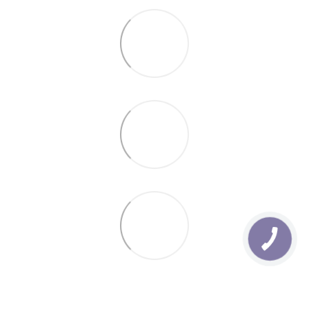
відділення. Дізнатись про деталі відділень нової
пошти можна
Тут.
- Товари, які не перевищують Ширину 1,2м та Довжину
70см, відправляються на будь яке відділення Нової
Пошти . Дізнатись про деталі відділень нової пошти
можна
Тут.
7. Відправка замовлень з Понеділка по Пятницю
(Після 14:00)