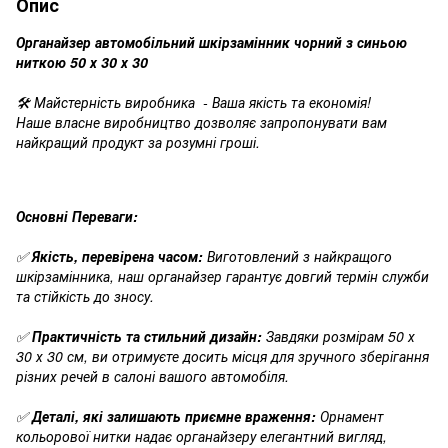
Опис
Органайзер автомобільний шкірзамінник чорний з синьою
ниткою 50 х 30 х 30
🛠️ Майстерність виробника - Ваша якість та економія!
Наше власне виробництво дозволяє запропонувати вам
найкращий продукт за розумні гроші.
Основні Переваги:
✅
Якість, перевірена часом:
Виготовлений з найкращого
шкірзамінника, наш органайзер гарантує довгий термін служби
та стійкість до зносу.
✅
Практичність та стильний дизайн:
Завдяки розмірам 50 х
30 х 30 см, ви отримуєте досить місця для зручного зберігання
різних речей в салоні вашого автомобіля.
✅
Деталі, які залишають приємне враження:
Орнамент
кольорової нитки надає органайзеру елегантний вигляд,