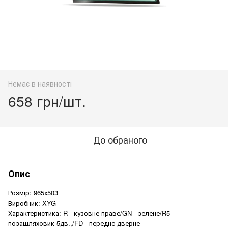
Немає в наявності
658 грн/шт.
До обраного
Опис
Розмір: 965х503
Виробник: XYG
Характеристика: R - кузовне праве/GN - зелене/R5 -
позашляховик 5дв.,/FD - переднє дверне