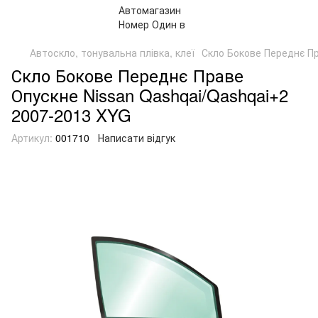
Автоскло, тонувальна плівка, клеї
Скло Бокове Переднє Пр
Скло Бокове Переднє Праве
Опускне Nissan Qashqai/Qashqai+2
2007-2013 XYG
Артикул:
001710
Написати відгук