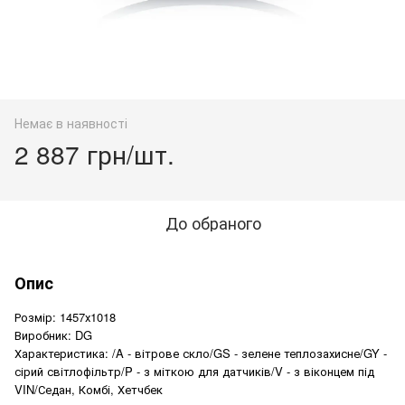
Немає в наявності
2 887 грн/шт.
До обраного
Опис
Розмір: 1457х1018
Виробник: DG
Характеристика: /A - вітрове скло/GS - зелене теплозахисне/GY -
сірий світлофільтр/P - з міткою для датчиків/V - з віконцем під
VIN/Седан, Комбі, Хетчбек