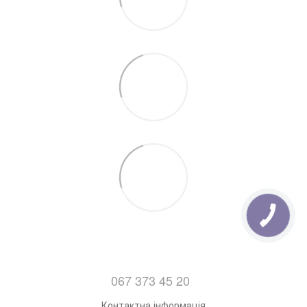
70см, відправляються на будь яке відділення Нової
Пошти . Дізнатись про деталі відділень нової пошти
можна
Тут.
7. Відправка замовлень з Понеділка по Пятницю
(Після 14:00)
067 373 45 20
Контактна інформація