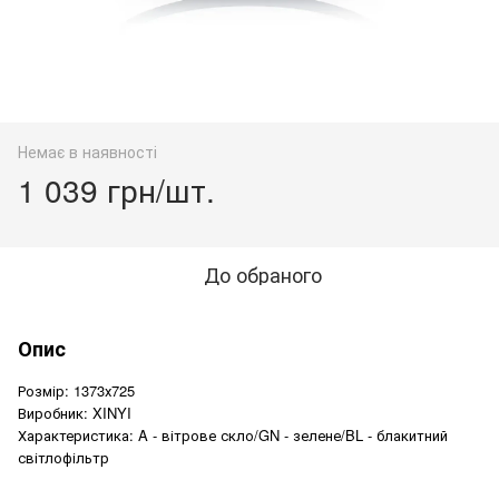
Немає в наявності
1 039 грн/шт.
До обраного
Опис
Розмір: 1373х725
Виробник: XINYI
Характеристика: A - вітрове скло/GN - зелене/BL - блакитний
світлофільтр