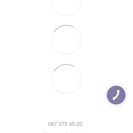
70см, відправляються на будь яке відділення Нової
Пошти . Дізнатись про деталі відділень нової пошти
можна
Тут.
7. Відправка замовлень з Понеділка по Пятницю
(Після 14:00)
067 373 45 20