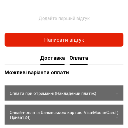
Додайте перший відгук
Написати відгук
Доставка
Оплата
Можливі варіанти оплати
Оплата при отриманні (Накладений платіж)
1. Товар оплачується тільки на карту Приват банку.
Онлайн-оплата банківською картою Visa/MasterCard (
- Вартість товару до 150грн.
Приват24)
2. Товар відправляється тільки по предоплаті