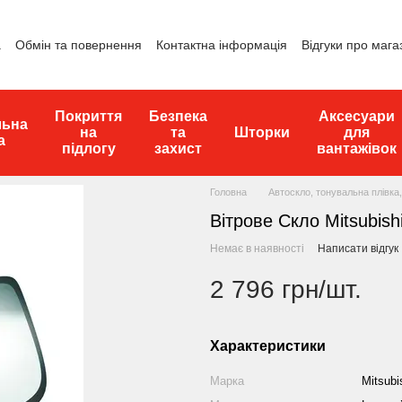
а
Обмін та повернення
Контактна інформація
Відгуки про мага
Покриття
Безпека
Аксесуари
льна
на
та
Шторки
для
а
підлогу
захист
вантажівок
Головна
Автоскло, тонувальна плівка,
Вітрове Скло Mitsubis
Немає в наявності
Написати відгук
2 796 грн/шт.
Характеристики
Марка
Mitsubi