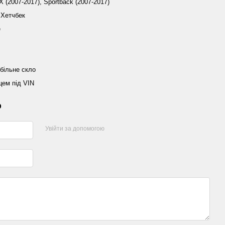
X (2007-2017), Sportback (2007-2017)
 Хетчбек
е
більне скло
цем під VIN
р
Увійти за допомогою