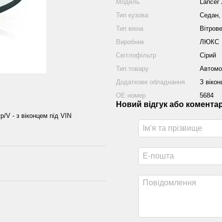
Модель
Lancer 
Тип кузова
Седан,
Тип вікна
Вітров
Виробник
ЛЮКС
Світлофільтр
Сірий
Тип товару
Автомо
Додаткове обладнання
З вікон
ОЕ номер
5684
Новий відгук або комента
р/V - з віконцем під VIN