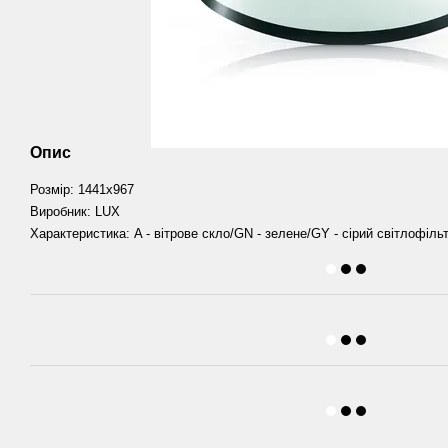
Опис
Розмір: 1441х967
Виробник: LUX
Характеристика: A - вітрове скло/GN - зелене/GY - сірий світлофільт