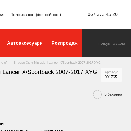
067 373 45 20
зин
Політика конфіденційності
Автоаксесуари
Розпродаж
 клеї
Вітрове Скло Mitsubishi Lancer X/Sportback 2007-2017 XYG
hi Lancer X/Sportback 2007-2017 XYG
Артикул
001765
В бажання
shi