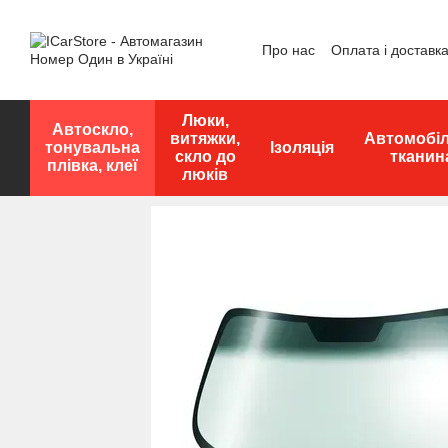
Перейти до основного контенту
Про нас
Оплата і доставк
Люки,
Автоскло,
витяжки,
Автомобі
тонувальна
Ізоляція
скло до
тканин
плівка, клеї
люків