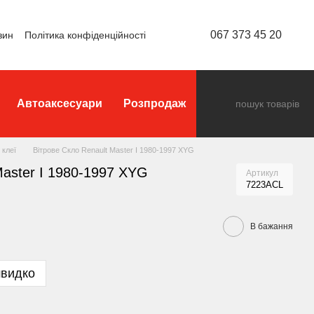
067 373 45 20
зин
Політика конфіденційності
Автоаксесуари
Розпродаж
 клеї
Вітрове Скло Renault Master I 1980-1997 XYG
Master I 1980-1997 XYG
Артикул
7223ACL
В бажання
швидко