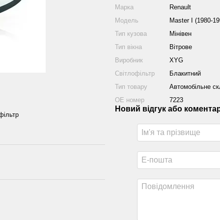
Марка
Renault
Модель
Master I (1980-19
Тип кузова
Мінівен
Тип вікна
Вітрове
Виробник
XYG
Світлофільтр
Блакитний
Тип товару
Автомобільне ск
ОЕ номер
7223
Новий відгук або комента
офільтр