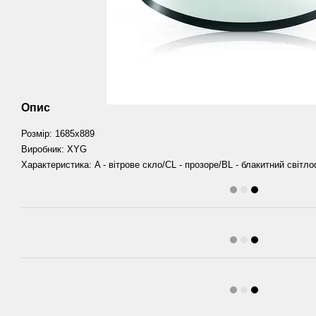
Опис
Розмір: 1685х889
Виробник: XYG
Характеристика: A - вітрове скло/CL - прозоре/BL - блакитний світл