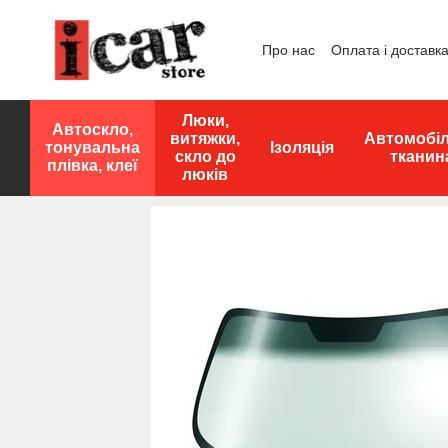
Перейти до основного контенту
Про нас
Оплата і доставк
Люки,
Автоскло,
витяжки,
Автомобі
тонувальна
Ізоляція
скло до
тканин
плівка, клеї
люків