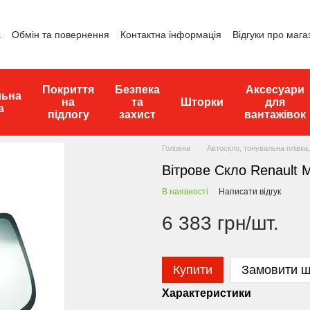
а
Обмін та повернення
Контактна інформація
Відгуки про мага
Покриття
Безпека
Аксесуари
льна
на
та
Шторки
для
а
підлогу
захист
вантажівок
Головна
Автоскло, тонувальна плівка,
Вітрове Скло Renault 
В наявності
Написати відгук
6 383 грн/шт.
Купити
Замовити 
Характеристики