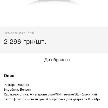
Немає в наявності
2 296 грн/шт.
До обраного
Опис
Розмір: 1506х781
Виробник: Benson
Характеристика: A - вітрове скло/GN - зелене/BL - блакитний
світлофільтр/Z - инкапсула/2C - кріпленя для дзеркала B з 94р-