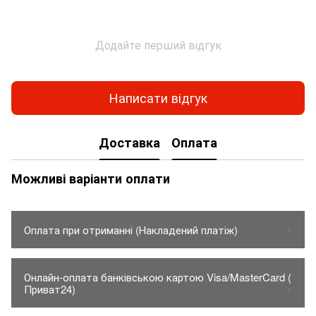
Додайте перший відгук
Написати відгук
Доставка
Оплата
Можливі варіанти оплати
Оплата при отриманні (Накладений платіж)
1. Товар оплачується тільки на карту Приват банку.
Онлайн-оплата банківською картою Visa/MasterCard (
- Вартість товару до 150грн.
Приват24)
2. Товар відправляється тільки по предоплаті