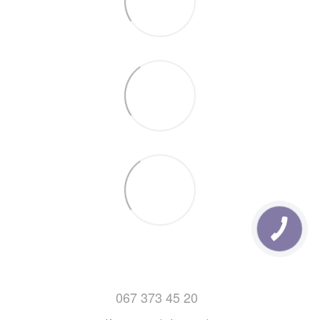
70см, відправляються на будь яке відділення Нової
Пошти . Дізнатись про деталі відділень нової пошти
можна
Тут.
7. Відправка замовлень з Понеділка по Пятницю
(Після 14:00)
067 373 45 20