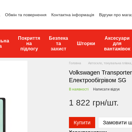
а
Обмін та повернення
Контактна інформація
Відгуки про мага
Покриття
Безпека
Аксесуари
льна
на
та
Шторки
для
а
підлогу
захист
вантажівок
Головна
Автоскло, тонувальна плівка,
Volkswagen Transporte
Електрообігрівом SG
В наявності
Написати відгук
1 822 грн/шт.
Купити
Замовити 