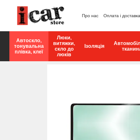
Перейти до основного контенту
Про нас
Оплата і доставк
Люки,
Автоскло,
витяжки,
Автомобі
тонувальна
Ізоляція
скло до
тканин
плівка, клеї
люків