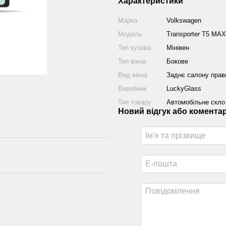
Характеристики
Марка
Volkswagen
Модель
Transporter T5 MAXI
Тип кузова
Мінівен
Тип вікна
Бокове
Вид вікна
Заднє салону прав
Виробник
LuckyGlass
Тип товару
Автомобільне скло
Новий відгук або комента