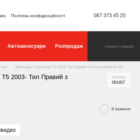
067 373 45 20
зин
Політика конфіденційності
Автоаксесуари
Розпродаж
 клеї
Volkswagen Transporter Т5 2003- Тил Правий з Електрообігрівом SG
r Т5 2003- Тил Правий з
Артикул
001457
В бажання
швидко