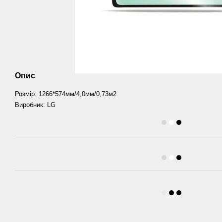
Опис
Розмір: 1266*574мм/4,0мм/0,73м2
Виробник: LG