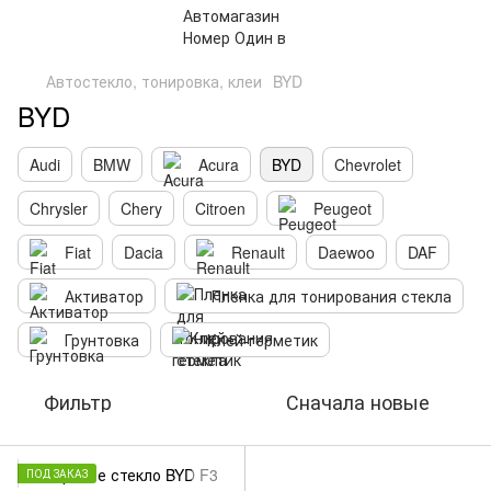
Автостекло, тонировка, клеи
BYD
BYD
Audi
BMW
Acura
BYD
Chevrolet
Chrysler
Chery
Citroen
Peugeot
Fiat
Dacia
Renault
Daewoo
DAF
Активатор
Пленка для тонирования стекла
Грунтовка
Клей-герметик
Фильтр
Сначала новые
ПОД ЗАКАЗ