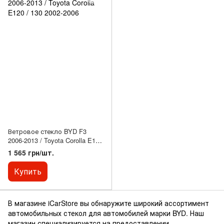
Ветровое стекло BYD F3
2006-2013 / Toyota Corolla E120
/ 130 2002-2006
1 565 грн/шт.
Купить
В магазине iCarStore вы обнаружите широкий ассортимент
автомобильных стекол для автомобилей марки BYD. Наш
магазин специализируется на предоставлении