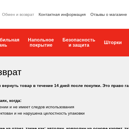
Обмен и возврат
Контактная информация
Отзывы о магазине
бильная
Напольное
Безопасность
Шторки
ань
покрытие
и защита
зврат
вернуть товар в течение 14 дней после покупки. Это право г
аях, когда:
лении и не имеет следов использования
ектован и не нарушена целостность упаковки
е на отрез, такие как: автолин, ковролин на основе карпет, тк