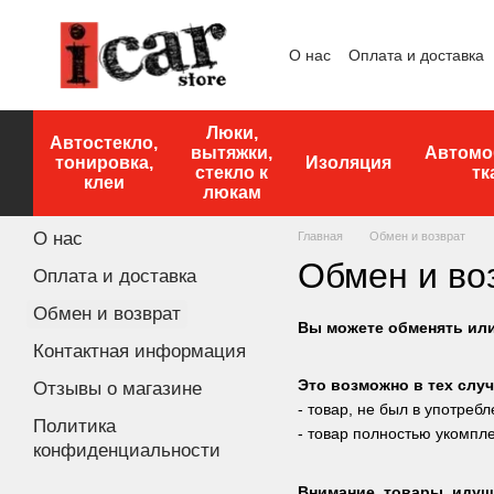
Перейти к основному контенту
О нас
Оплата и доставка
Люки,
Автостекло,
вытяжки,
Автомо
тонировка,
Изоляция
стекло к
тк
клеи
люкам
О нас
Главная
Обмен и возврат
Обмен и во
Оплата и доставка
Обмен и возврат
Вы можете обменять или 
Контактная информация
Это возможно в тех случ
Отзывы о магазине
- товар, не был в употреб
Политика
- товар полностью укомпл
конфиденциальности
Внимание, товары, идущи