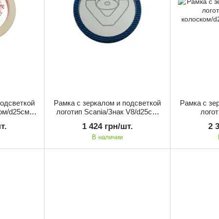
подсветкой
Рамка с зеркалом и подсветкой
Рамка с зе
ом/d25см/
логотип Scania/Знак V8/d25см/
логот
ль
Аквапечать
колоском/d
т.
1 424 грн/шт.
2 
В наличии