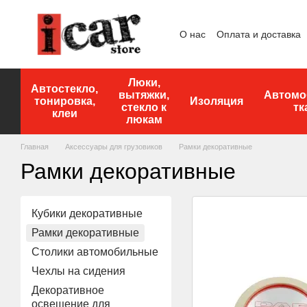
Перейти к основному контенту
О нас
Оплата и доставка
Люки,
Автостекло,
вытяжки,
Автомо
тонировка,
Изоляция
стекло к
тк
клеи
люкам
Главная
Аксессуары для грузовиков
Рамки декоративные
Рамки декоративные
Кубики декоративные
Рамки декоративные
Столики автомобильные
Чехлы на сидения
Декоративное
освещение для