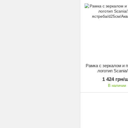
Рамка с зеркалом и 
логотип Scania
ястреба/d25см/Ак
1 424 грн/ш
В наличии