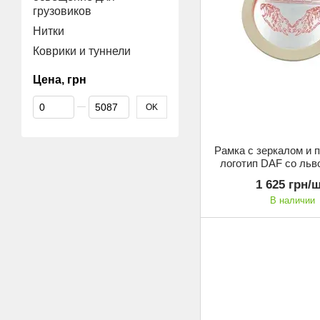
грузовиков
Нитки
Коврики и туннели
Цена, грн
От Цена, грн
До Цена, грн
OK
Рамка с зеркалом и 
логотип DAF со льв
Кожзамените
1 625 грн/ш
В наличии