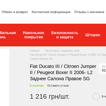
Обмен и возврат
Контактная информация
Отзывы о магазине
бильная
Напольное
Безопасность
Шторки
ань
покрытие
и защита
Главная
Автостекло, тонировка, клеи
Fiat Ducato III / Citroen Jumper II / Peugeot Boxer II 2006- L2 За
Салона Правое SG
Fiat Ducato III / Citroen Jumper
Ар
01
II / Peugeot Boxer II 2006- L2
Заднее Салона Правое SG
В наличии
Оставить отзыв
1 216 грн/шт.
В 