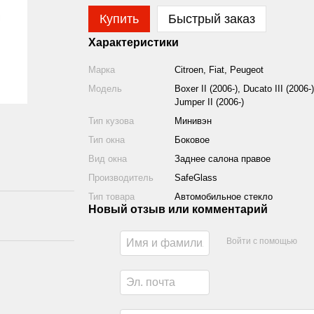
Купить
Быстрый заказ
Характеристики
Марка
Citroen, Fiat, Peugeot
Модель
Boxer II (2006-), Ducato III (2006-)
Jumper II (2006-)
Тип кузова
Минивэн
Тип окна
Боковое
Вид окна
Заднее салона правое
Производитель
SafeGlass
Тип товара
Автомобильное стекло
Новый отзыв или комментарий
Войти с помощью