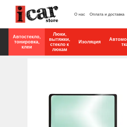
Перейти к основному контенту
О нас
Оплата и доставка
Люки,
Автостекло,
вытяжки,
Автомо
тонировка,
Изоляция
стекло к
тк
клеи
люкам