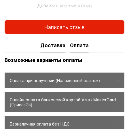
Добавьте первый отзыв
Написать отзыв
Доставка
Оплата
Возможные варианты оплаты
Оплата при получении (Наложенный платеж)
1. Товар оплачивается только на карту Приватбанка.
Онлайн-оплата банковской картой Visa / MasterCard
- Стоимость товара до 150грн.
(Приват24)
2. Товар отправляется только по предоплате
- Товар на отрез: до 2 пог / м
Комиссию оплачивает покупатель 1% от Суммы товара
- Количество товаров в чеке 1 шт (ремни безопасности,
Безналичная оплата без НДС
клей)