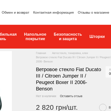
Обмен и возврат
Контактная информация
Отзывы о магазине
бильная
Напольное
Безопасность
Шторки
ань
покрытие
и защита
Главная
Автостекло, тонировка, клеи
Ветровое стекло Fiat Ducato III / Citroen Jumper II / Peugeot 
2006- Benson
Ветровое стекло Fiat Ducato
А
0
III / Citroen Jumper II /
Peugeot Boxer II 2006-
Benson
Нет в наличии
Оставить отзыв
2 820 грн/шт.
В