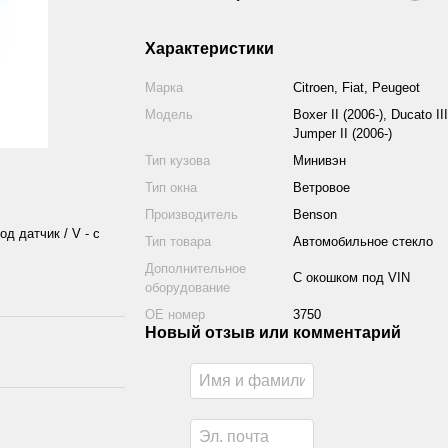
Характеристики
Марка
Citroen, Fiat, Peugeot
Модель
Boxer II (2006-), Ducato III
Jumper II (2006-)
Тип кузова
Минивэн
Тип окна
Ветровое
Производитель
Benson
од датчик / V - с
Тип товара
Автомобильное стекло
Дополнительное
С окошком под VIN
оборудование
ОЕ номер
3750
Новый отзыв или комментарий