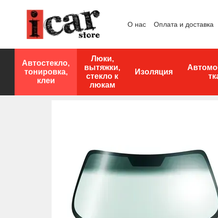
Перейти к основному контенту
О нас
Оплата и доставка
Люки,
Автостекло,
вытяжки,
Автомо
тонировка,
Изоляция
стекло к
тк
клеи
люкам