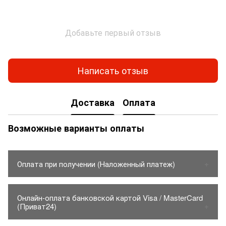
Добавьте первый отзыв
Написать отзыв
Доставка
Оплата
Возможные варианты оплаты
Оплата при получении (Наложенный платеж)
1. Товар оплачивается только на карту Приватбанка.
Онлайн-оплата банковской картой Visa / MasterCard
- Стоимость товара до 150грн.
(Приват24)
2. Товар отправляется только по предоплате
- Товар на отрез: до 2 пог / м