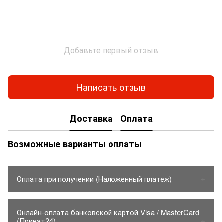
Добавьте первый отзыв
Написать отзыв
Доставка
Оплата
Возможные варианты оплаты
Оплата при получении (Наложенный платеж)
1. Товар оплачивается только на карту Приватбанка.
Онлайн-оплата банковской картой Visa / MasterCard
- Стоимость товара до 150грн.
(Приват24)