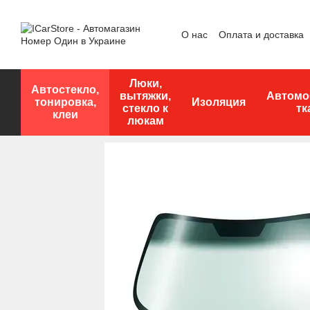
Перейти к основному контенту
О нас
Оплата и доставка
Люки,
Автостекло,
вытяжки,
Автомо
тонировка,
Изоляция
стекло к
тк
клеи
люкам