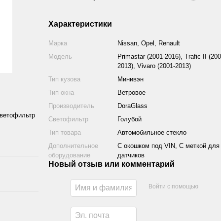
Характеристики
Марка
Nissan, Opel, Renault
Модель
Primastar (2001-2016), Trafic II (20
2013), Vivaro (2001-2013)
Тип кузова
Минивэн
Тип окна
Ветровое
Производитель
DoraGlass
 светофильтр
Светофильтр
Голубой
Тип товара
Автомобильное стекло
Дополнительное
С окошком под VIN, С меткой для
оборудование
датчиков
Новый отзыв или комментарий
Войти с помощью