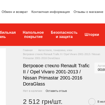
Обмен и возврат
Контактная информация
Отзывы о магазине
бильная
Напольное
Безопасность
Шторки
ань
покрытие
и защита
Главная
Автостекло, тонировка, клеи
Ветровое стекло Renault Trafic II / Opel Vivaro 2001-2013 / Nissan
Primastar 2001-2016 DoraGlass
Ветровое стекло Renault Trafic
Арти
0016
II / Opel Vivaro 2001-2013 /
Nissan Primastar 2001-2016
DoraGlass
Нет в наличии
Оставить отзыв
2 512 грн/шт.
В же