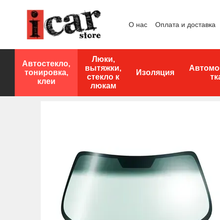
Перейти к основному контенту
О нас
Оплата и доставка
Люки,
Автостекло,
вытяжки,
Автомо
тонировка,
Изоляция
стекло к
тк
клеи
люкам